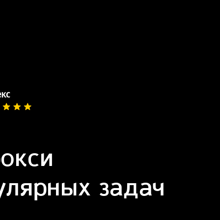
рокси
гулярных задач