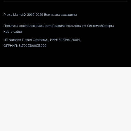
Proxy.Market© 2016-2026 Все права защищены
Политика конфиденциальности
Правила пользования Системой
Оферта
Карта сайта
ИП Фирсов Павел Сергеевич, ИНН: 505396220819,
ОГРНИП: 317505300033026